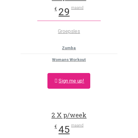
maand
29
€
Groepsles
Zumba
Womans Workout
Sign me up!
2 X p/week
maand
45
€