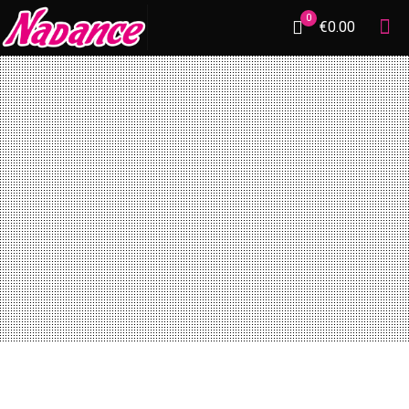
0
€0.00