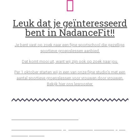
Leuk dat je geïnteresseerd
bent in NadanceFit!!
Je bent vast op zoek naar een fijne sportschool die gezellige,
sportieve groepslessen aanbied.
Dat komt mooi uit, want wij zijn ook op zoek naar jou.
Per 1 oktober starten wij in een van onze fijne studio’s met een
aantal sportieve groepslessen voor vrouwen door vrouwen.
Bekijk hier ons lesrooster.
GRATIS MAAND OKTOBER
De hele maand oktober kun je gratis komen sporten! Schijf je in
voor een proefles.