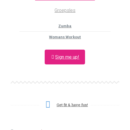
Groepsles
Zumba
Womans Workout
Sign me up!
Get fit & have fun!