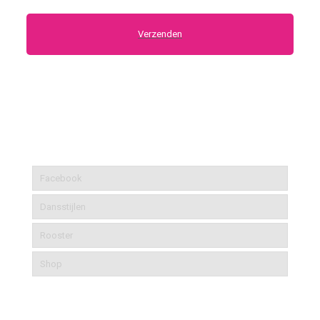
Nadance fast forwards
Facebook
Dansstijlen
Rooster
Shop