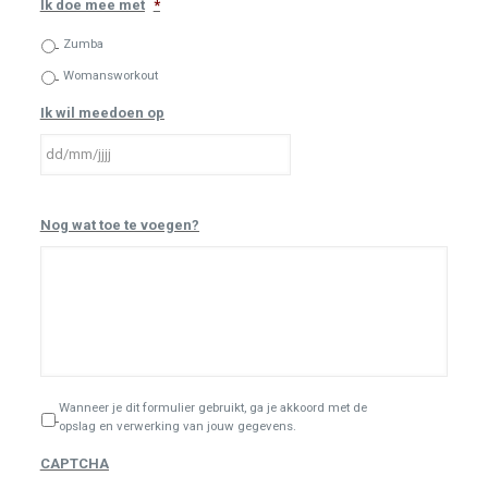
Ik doe mee met
*
Zumba
Womansworkout
Ik wil meedoen op
DD
Nog wat toe te voegen?
slash
MM
slash
JJJJ
*
Wanneer je dit formulier gebruikt, ga je akkoord met de
opslag en verwerking van jouw gegevens.
CAPTCHA