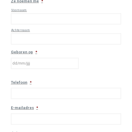
Ze noemen me
*
Voornaam
Achternaam
Geboren op
*
DD
Telefoon
*
slash
MM
slash
JJJJ
E-mailadres
*