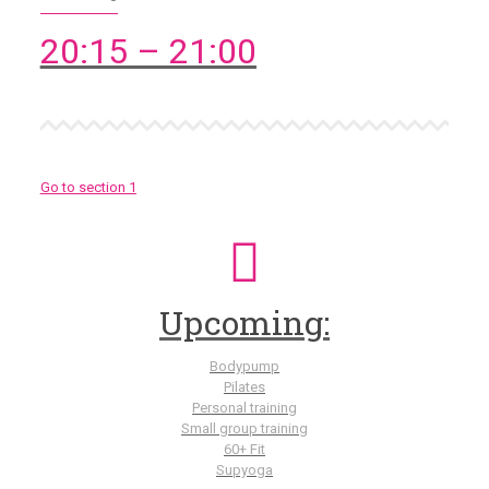
20:15 – 21:00
Go to section 1
Upcoming:
Bodypump
Pilates
Personal training
Small group training
60+ Fit
Supyoga