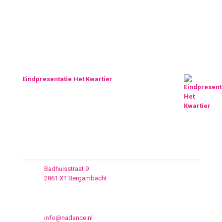
Lessen
geen evenementen gevonden
Na-Dancr. kleding!!
Eindpresentatie Het Kwartier
€
5.00
Waar moet ik naar toe
Badhuisstraat 9
2861 XT Bergambacht
+31 6 19909535
info@nadance.nl