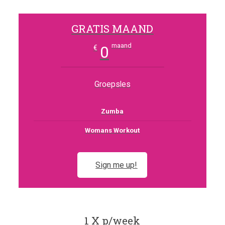
GRATIS MAAND
maand
0
€
Groepsles
Zumba
Womans Workout
Sign me up!
1 X p/week